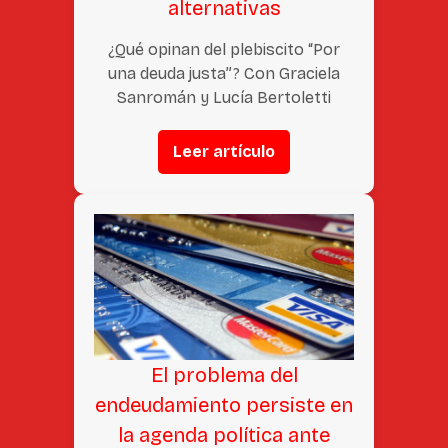
alternativas
¿Qué opinan del plebiscito “Por
una deuda justa”? Con Graciela
Sanromán y Lucía Bertoletti
Leer artículo
El problema del
endeudamiento persiste en
la agenda política ante